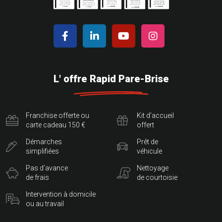
L' offre Rapid Pare-Brise
Franchise offerte ou
Kit d'accueil
carte cadeau 150 €
offert
Démarches
Prêt de
simplifiées
véhicule
Pas d'avance
Nettoyage
de frais
de courtoisie
Intervention à domicile
ou au travail